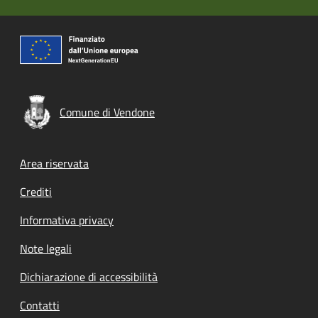
Comune di Vendone
Footer menu
Area riservata
Crediti
Informativa privacy
Note legali
Dichiarazione di accessibilità
Contatti