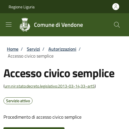
Salta al contenuto principale
Skip to footer content
Regione Liguria
Comune di Vendone
Briciole di pane
Home
/
Servizi
/
Autorizzazioni
/
Accesso civico semplice
Accesso civico semplice
(
urn:nir:stato:decreto.legislativo:2013-03-14;33~art5
)
Servizio attivo
Procedimento di accesso civico semplice