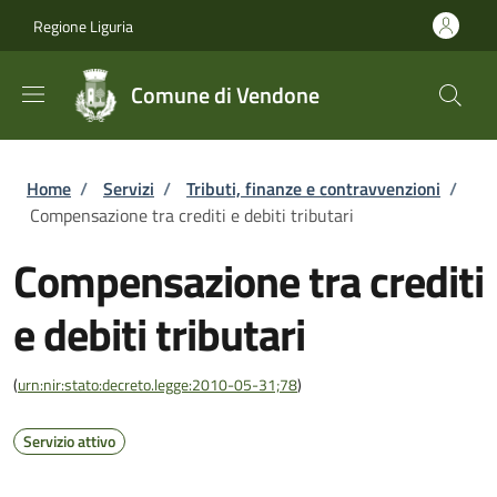
Salta al contenuto principale
Skip to footer content
Regione Liguria
Comune di Vendone
Briciole di pane
Home
/
Servizi
/
Tributi, finanze e contravvenzioni
/
Compensazione tra crediti e debiti tributari
Compensazione tra crediti
e debiti tributari
(
urn:nir:stato:decreto.legge:2010-05-31;78
)
Servizio attivo