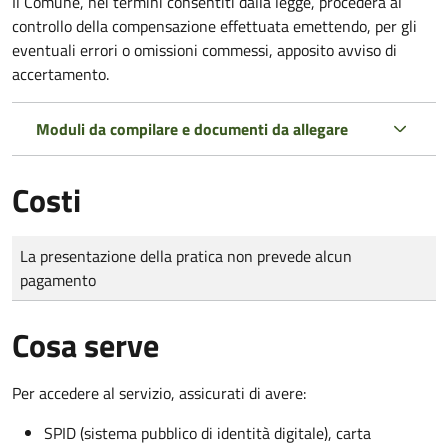
Il Comune, nei termini consentiti dalla legge, procederà al
controllo della compensazione effettuata emettendo, per gli
eventuali errori o omissioni commessi, apposito avviso di
accertamento.
Moduli da compilare e documenti da allegare
Costi
Tipo di pagamento
Importo
La presentazione della pratica non prevede alcun
pagamento
Cosa serve
Per accedere al servizio, assicurati di avere:
SPID (sistema pubblico di identità digitale), carta