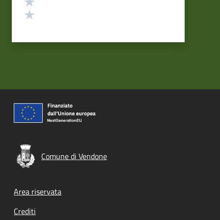
Valuta 2 stelle su 5
Valuta 1 stelle su 5
Comune di Vendone
Footer menu
Area riservata
Crediti