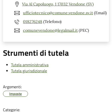
Via Al Capoluogo, 1 17032 Vendone (SV)
ufficiotecnico@comune.vendone.sv.it
(Email)
018276248
(Telefono)
comunevendone@legalmail.it
(PEC)
Strumenti di tutela
Tutela amministrativa
Tutela giurisdizionale
Argomenti:
Imposte
Categorie: