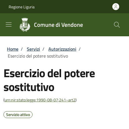
Salta al contenuto principale
Skip to footer content
Regione Liguria
Comune di Vendone
Briciole di pane
Home
/
Servizi
/
Autorizzazioni
/
Esercizio del potere sostitutivo
Esercizio del potere
sostitutivo
(
urn:nir:stato:legge:1990-08-07;241~art2
)
Servizio attivo