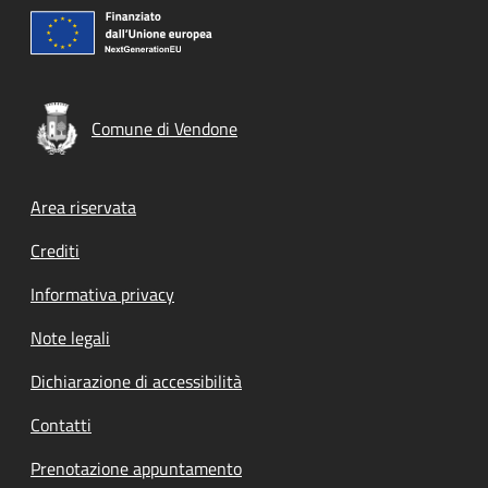
Comune di Vendone
Footer menu
Area riservata
Crediti
Informativa privacy
Note legali
Dichiarazione di accessibilità
Contatti
Prenotazione appuntamento