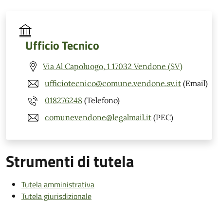
Ufficio Tecnico
Via Al Capoluogo, 1 17032 Vendone (SV)
ufficiotecnico@comune.vendone.sv.it
(Email)
018276248
(Telefono)
comunevendone@legalmail.it
(PEC)
Strumenti di tutela
Tutela amministrativa
Tutela giurisdizionale