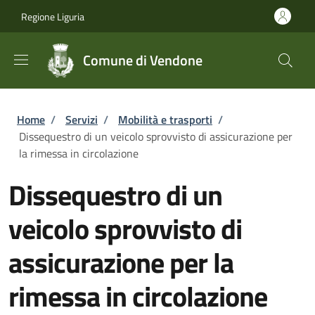
Salta al contenuto principale
Skip to footer content
Regione Liguria
Comune di Vendone
Briciole di pane
Home
/
Servizi
/
Mobilità e trasporti
/
Dissequestro di un veicolo sprovvisto di assicurazione per
la rimessa in circolazione
Dissequestro di un
veicolo sprovvisto di
assicurazione per la
rimessa in circolazione