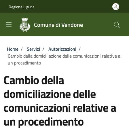
Salta al contenuto principale
Skip to footer content
Regione Liguria
Comune di Vendone
Briciole di pane
Home
/
Servizi
/
Autorizzazioni
/
Cambio della domiciliazione delle comunicazioni relative a
un procedimento
Cambio della
domiciliazione delle
comunicazioni relative a
un procedimento