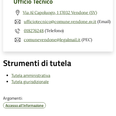
Ufficio Tecnico
Via Al Capoluogo, 1 17032 Vendone (SV)
ufficiotecnico@comune.vendone.sv.it
(Email)
018276248
(Telefono)
comunevendone@legalmail.it
(PEC)
Strumenti di tutela
Tutela amministrativa
Tutela giurisdizionale
Argomenti:
Accesso all'informazione