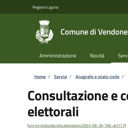
Salta al contenuto principale
Skip to footer content
Regione Liguria
Comune di Vendone
Amministrazione
Novità
Serv
Briciole di pane
Home
/
Servizi
/
Anagrafe e stato civile
/
Consultazione e co
elettorali
(
urn:nir:stato:decreto.legislativo:2003-06-30;196~art177
)