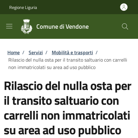
Salta al contenuto principale
Skip to footer content
Regione Liguria
Comune di Vendone
Briciole di pane
Home
/
Servizi
/
Mobilità e trasporti
/
Rilascio del nulla osta per il transito saltuario con carrelli
non immatricolati su area ad uso pubblico
Rilascio del nulla osta per
il transito saltuario con
carrelli non immatricolati
su area ad uso pubblico