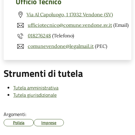
Ufficio Tecnico
Via Al Capoluogo, 1 17032 Vendone (SV)
ufficiotecnico@comune.vendone.sv.it
(Email)
018276248
(Telefono)
comunevendone@legalmail.it
(PEC)
Strumenti di tutela
Tutela amministrativa
Tutela giurisdizionale
Argomenti:
Polizia
Imprese