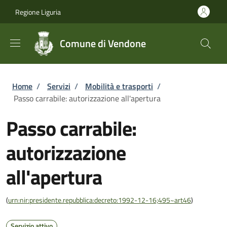
Salta al contenuto principale
Skip to footer content
Regione Liguria
Comune di Vendone
Briciole di pane
Home
/
Servizi
/
Mobilità e trasporti
/
Passo carrabile: autorizzazione all'apertura
Passo carrabile:
autorizzazione
all'apertura
(
urn:nir:presidente.repubblica:decreto:1992-12-16;495~art46
)
Servizio attivo