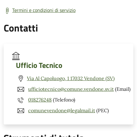
Termini e condizioni di servizio
Contatti
Ufficio Tecnico
Via Al Capoluogo, 1 17032 Vendone (SV)
ufficiotecnico@comune.vendone.sv.it
(Email)
018276248
(Telefono)
comunevendone@legalmail.it
(PEC)