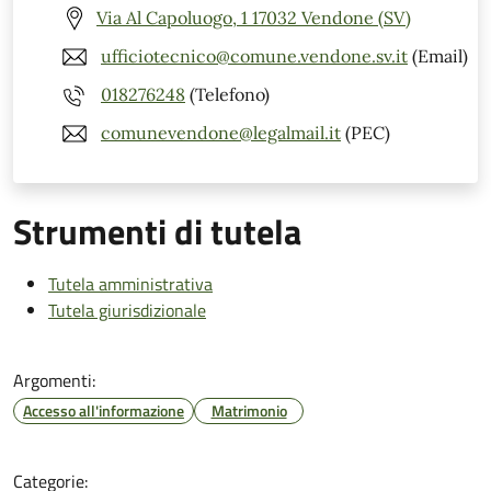
Via Al Capoluogo, 1 17032 Vendone (SV)
ufficiotecnico@comune.vendone.sv.it
(Email)
018276248
(Telefono)
comunevendone@legalmail.it
(PEC)
Strumenti di tutela
Tutela amministrativa
Tutela giurisdizionale
Argomenti:
Accesso all'informazione
Matrimonio
Categorie: