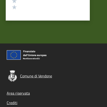
Valuta 2 stelle su 5
Valuta 1 stelle su 5
Comune di Vendone
Footer menu
Area riservata
Crediti