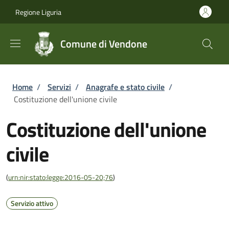
Salta al contenuto principale
Skip to footer content
Regione Liguria
Comune di Vendone
Briciole di pane
Home
/
Servizi
/
Anagrafe e stato civile
/
Costituzione dell'unione civile
Costituzione dell'unione
civile
(
urn:nir:stato:legge:2016-05-20;76
)
Servizio attivo