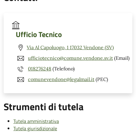
Ufficio Tecnico
Via Al Capoluogo, 1 17032 Vendone (SV)
ufficiotecnico@comune.vendone.sv.it
(Email)
018276248
(Telefono)
comunevendone@legalmail.it
(PEC)
Strumenti di tutela
Tutela amministrativa
Tutela giurisdizionale