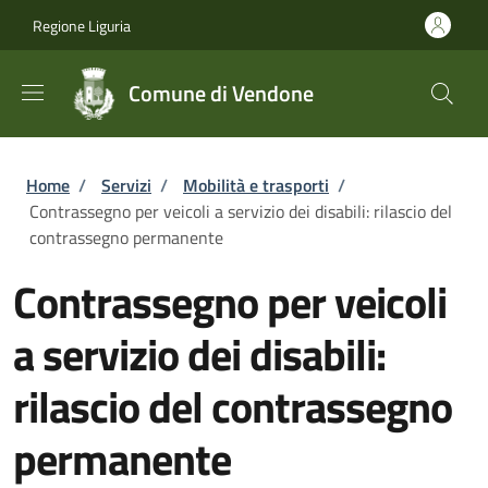
Salta al contenuto principale
Skip to footer content
Regione Liguria
Comune di Vendone
Briciole di pane
Home
/
Servizi
/
Mobilità e trasporti
/
Contrassegno per veicoli a servizio dei disabili: rilascio del
contrassegno permanente
Contrassegno per veicoli
a servizio dei disabili:
rilascio del contrassegno
permanente