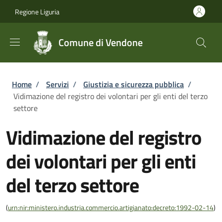
Salta al contenuto principale
Skip to footer content
Regione Liguria
Comune di Vendone
Briciole di pane
Home
/
Servizi
/
Giustizia e sicurezza pubblica
/
Vidimazione del registro dei volontari per gli enti del terzo
settore
Vidimazione del registro
dei volontari per gli enti
del terzo settore
(
urn:nir:ministero.industria.commercio.artigianato:decreto:1992-02-14
)