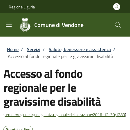
Salta al contenuto principale
Skip to footer content
Regione Liguria
Comune di Vendone
Briciole di pane
Home
/
Servizi
/
Salute, benessere e assistenza
/
Accesso al fondo regionale per le gravissime disabilità
Accesso al fondo
regionale per le
gravissime disabilità
(
urn:nir:regione.liguria;giunta.regionale:deliberazione:2016-12-30;1289
)
Servizio attivo