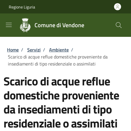
Salta al contenuto principale
Skip to footer content
Regione Liguria
Comune di Vendone
Briciole di pane
Home
/
Servizi
/
Ambiente
/
Scarico di acque reflue domestiche proveniente da
insediamenti di tipo residenziale o assimilati
Scarico di acque reflue
domestiche proveniente
da insediamenti di tipo
residenziale o assimilati