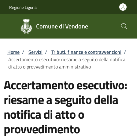
Salta al contenuto principale
Skip to footer content
Regione Liguria
Comune di Vendone
Briciole di pane
Home
/
Servizi
/
Tributi, finanze e contravvenzioni
/
Accertamento esecutivo: riesame a seguito della notifica
di atto o provvedimento amministrativo
Accertamento esecutivo:
riesame a seguito della
notifica di atto o
provvedimento