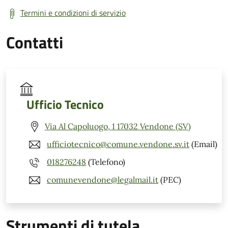
Termini e condizioni di servizio
Contatti
Ufficio Tecnico
Via Al Capoluogo, 1 17032 Vendone (SV)
ufficiotecnico@comune.vendone.sv.it
(Email)
018276248
(Telefono)
comunevendone@legalmail.it
(PEC)
Strumenti di tutela