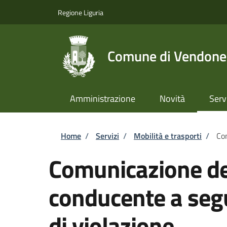
Salta al contenuto principale
Skip to footer content
Regione Liguria
Comune di Vendone
Amministrazione
Novità
Serv
Briciole di pane
Home
/
Servizi
/
Mobilità e trasporti
/
Com
Comunicazione dei
conducente a seg
di violazione