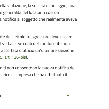
lla violazione, la società di noleggio, una
le generalità del locatario così da
va notifica al soggetto che realmente aveva
te del veicolo trasgressore deve essere
el verbale.
Se i dati del conducente non
 accertata d'ufficio un'ulteriore sanzione
5, art. 126-bis
).
forniti non consentono la nuova notifica del
 carico all'impresa che ha effettuato il
e