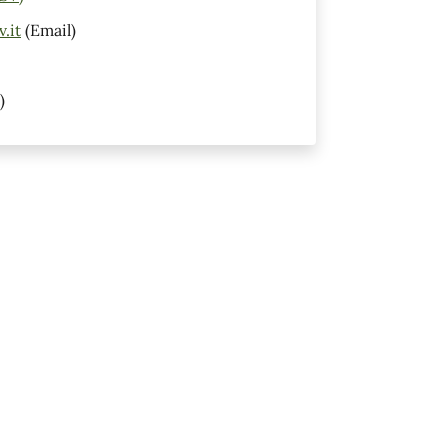
.it
(Email)
)