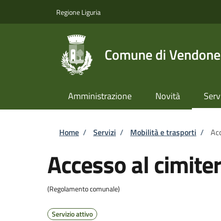
Salta al contenuto principale
Skip to footer content
Regione Liguria
Comune di Vendone
Amministrazione
Novità
Serv
Briciole di pane
Home
/
Servizi
/
Mobilità e trasporti
/
Acc
Accesso al cimite
(Regolamento comunale)
Servizio attivo