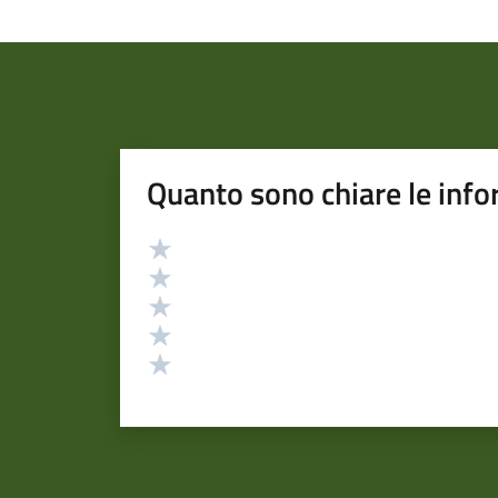
Quanto sono chiare le info
Valutazione
Valuta 5 stelle su 5
Valuta 4 stelle su 5
Valuta 3 stelle su 5
Valuta 2 stelle su 5
Valuta 1 stelle su 5