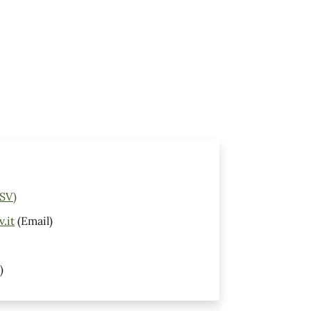
(SV)
.it
(Email)
)