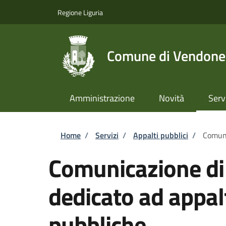
Salta al contenuto principale
Skip to footer content
Regione Liguria
Comune di Vendone
Amministrazione
Novità
Serv
Briciole di pane
Home
/
Servizi
/
Appalti pubblici
/
Comuni
Comunicazione di
dedicato ad appa
pubbliche