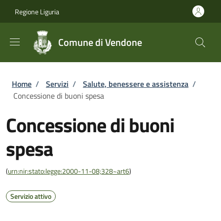
Salta al contenuto principale
Skip to footer content
Regione Liguria
Comune di Vendone
Briciole di pane
Home
/
Servizi
/
Salute, benessere e assistenza
/
Concessione di buoni spesa
Concessione di buoni
spesa
(
urn:nir:stato:legge:2000-11-08;328~art6
)
Servizio attivo