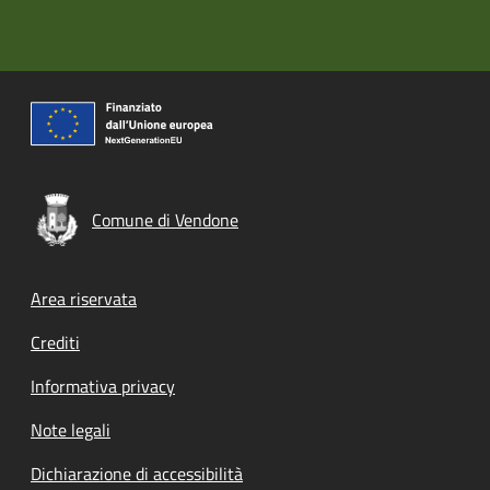
Comune di Vendone
Footer menu
Area riservata
Crediti
Informativa privacy
Note legali
Dichiarazione di accessibilità