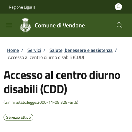
Salta al contenuto principale
Skip to footer content
Regione Liguria
Comune di Vendone
Briciole di pane
Home
/
Servizi
/
Salute, benessere e assistenza
/
Accesso al centro diurno disabili (CDD)
Accesso al centro diurno
disabili (CDD)
(
urn:nir:stato:legge:2000-11-08;328~art6
)
Servizio attivo