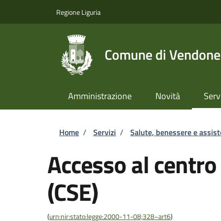
Salta al contenuto principale
Skip to footer content
Regione Liguria
Comune di Vendone
Amministrazione
Novità
Serv
Briciole di pane
Home
/
Servizi
/
Salute, benessere e assis
Accesso al centro
(CSE)
(
urn:nir:stato:legge:2000-11-08;328~art6
)