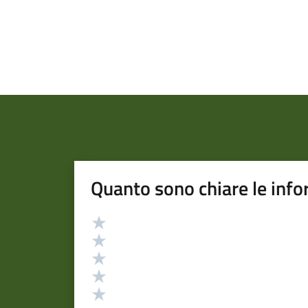
Quanto sono chiare le info
Valutazione
Valuta 5 stelle su 5
Valuta 4 stelle su 5
Valuta 3 stelle su 5
Valuta 2 stelle su 5
Valuta 1 stelle su 5