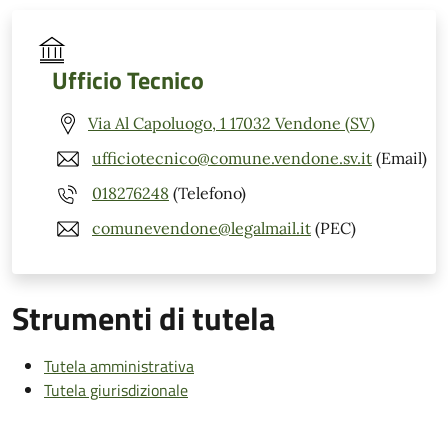
Ufficio Tecnico
Via Al Capoluogo, 1 17032 Vendone (SV)
ufficiotecnico@comune.vendone.sv.it
(Email)
018276248
(Telefono)
comunevendone@legalmail.it
(PEC)
Strumenti di tutela
Tutela amministrativa
Tutela giurisdizionale