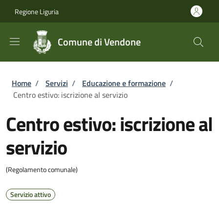
Salta al contenuto principale
Skip to footer content
Regione Liguria
Comune di Vendone
Briciole di pane
Home
/
Servizi
/
Educazione e formazione
/
Centro estivo: iscrizione al servizio
Centro estivo: iscrizione al
servizio
(Regolamento comunale)
Servizio attivo