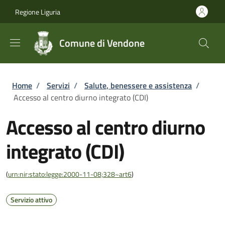
Salta al contenuto principale
Skip to footer content
Regione Liguria
Comune di Vendone
Briciole di pane
Home
/
Servizi
/
Salute, benessere e assistenza
/
Accesso al centro diurno integrato (CDI)
Accesso al centro diurno
integrato (CDI)
(
urn:nir:stato:legge:2000-11-08;328~art6
)
Servizio attivo