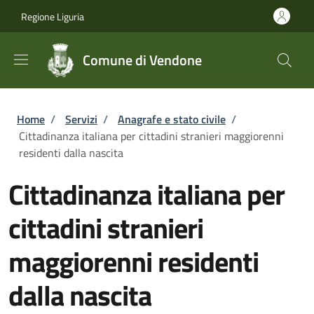
Salta al contenuto principale
Skip to footer content
Regione Liguria
Comune di Vendone
Briciole di pane
Home
/
Servizi
/
Anagrafe e stato civile
/
Cittadinanza italiana per cittadini stranieri maggiorenni
residenti dalla nascita
Cittadinanza italiana per
cittadini stranieri
maggiorenni residenti
dalla nascita