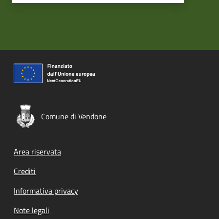
Comune di Vendone
Footer menu
Area riservata
Crediti
Informativa privacy
Note legali