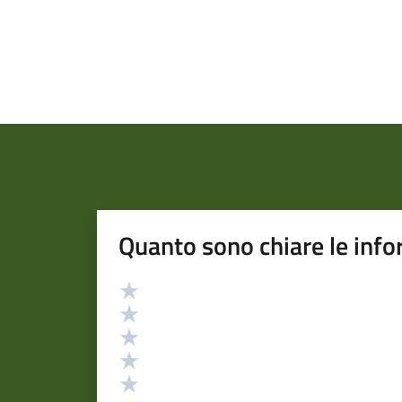
Quanto sono chiare le info
Valutazione
Valuta 5 stelle su 5
Valuta 4 stelle su 5
Valuta 3 stelle su 5
Valuta 2 stelle su 5
Valuta 1 stelle su 5