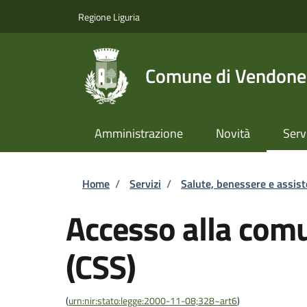
Salta al contenuto principale
Skip to footer content
Regione Liguria
Comune di Vendone
Amministrazione
Novità
Serv
Briciole di pane
Home
/
Servizi
/
Salute, benessere e assis
Accesso alla comu
(CSS)
(
urn:nir:stato:legge:2000-11-08;328~art6
)