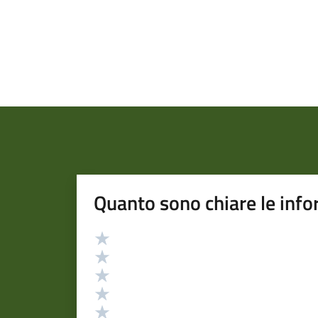
Quanto sono chiare le info
Valutazione
Valuta 5 stelle su 5
Valuta 4 stelle su 5
Valuta 3 stelle su 5
Valuta 2 stelle su 5
Valuta 1 stelle su 5