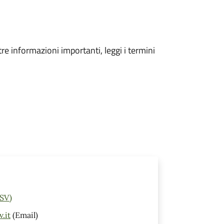
tre informazioni importanti, leggi i termini
(SV)
.it
(Email)