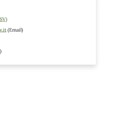
(SV)
.it
(Email)
)