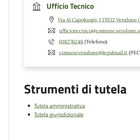
Ufficio Tecnico
Via Al Capoluogo, 1 17032 Vendone 
ufficiotecnico@comune.vendone.sv
018276248
(Telefono)
comunevendone@legalmail.it
(PEC
Strumenti di tutela
Tutela amministrativa
Tutela giurisdizionale