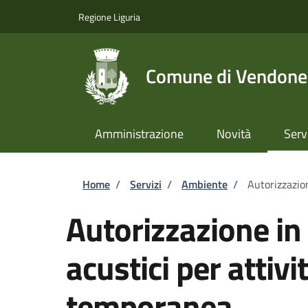
Salta al contenuto principale
Skip to footer content
Regione Liguria
Comune di Vendone
Amministrazione
Novità
Serv
Briciole di pane
Home
/
Servizi
/
Ambiente
/
Autorizzazion
Autorizzazione in 
acustici per attivit
temporanea