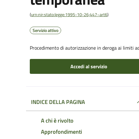
(
urn:nir:stato:legge:1995-10-26;447~art6
)
Servizio attivo
Procedimento di autorizzazione in deroga ai limiti ac
Accedi al servizio
INDICE DELLA PAGINA
A chi è rivolto
Approfondimenti