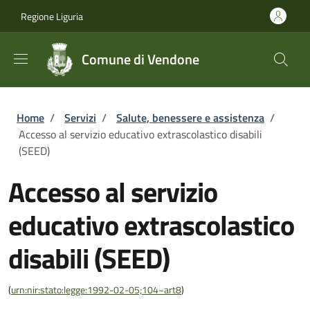
Salta al contenuto principale
Skip to footer content
Regione Liguria
Comune di Vendone
Briciole di pane
Home
/
Servizi
/
Salute, benessere e assistenza
/
Accesso al servizio educativo extrascolastico disabili
(SEED)
Accesso al servizio
educativo extrascolastico
disabili (SEED)
(
urn:nir:stato:legge:1992-02-05;104~art8
)