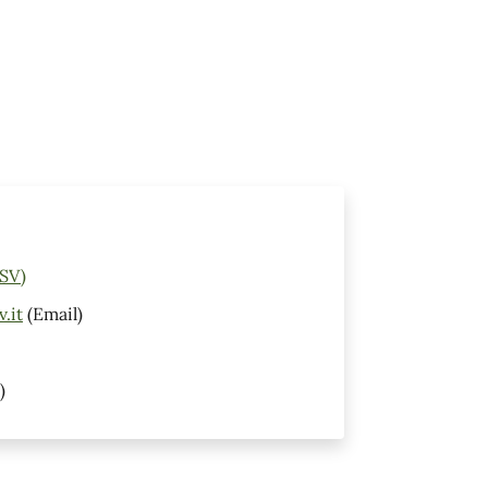
(SV)
.it
(Email)
)