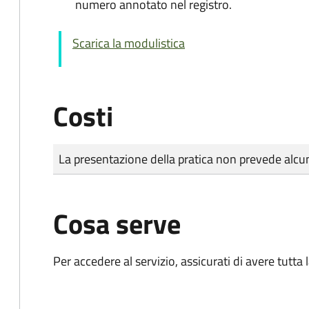
numero annotato nel registro.
Scarica la modulistica
Costi
Tipo di pagamento
Importo
La presentazione della pratica non prevede al
Cosa serve
Per accedere al servizio, assicurati di avere tutt