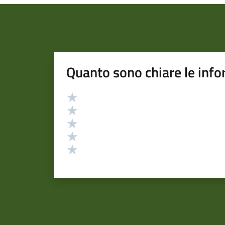
Quanto sono chiare le info
Valutazione
Valuta 5 stelle su 5
Valuta 4 stelle su 5
Valuta 3 stelle su 5
Valuta 2 stelle su 5
Valuta 1 stelle su 5