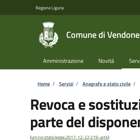
Salta al contenuto principale
Skip to footer content
Regione Liguria
Comune di Vendone
Amministrazione
Novità
Serv
Briciole di pane
Home
/
Servizi
/
Anagrafe e stato civile
/
Revoca e sostituzi
parte del dispone
(
urn:nir:stato:legge:2017-12-22;219~art4
)