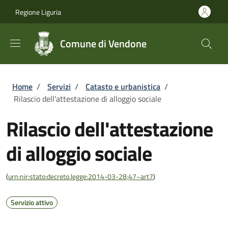
Salta al contenuto principale
Skip to footer content
Regione Liguria
Comune di Vendone
Briciole di pane
Home
/
Servizi
/
Catasto e urbanistica
/
Rilascio dell'attestazione di alloggio sociale
Rilascio dell'attestazione
di alloggio sociale
(
urn:nir:stato:decreto.legge:2014-03-28;47~art7
)
Servizio attivo