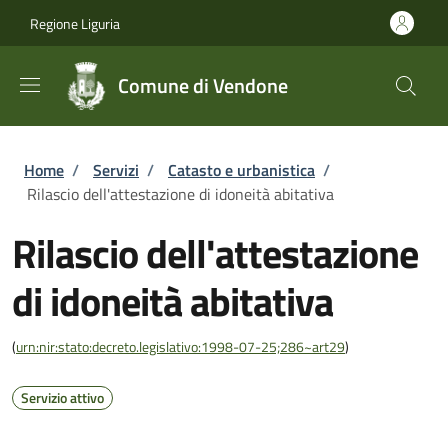
Salta al contenuto principale
Skip to footer content
Regione Liguria
Comune di Vendone
Briciole di pane
Home
/
Servizi
/
Catasto e urbanistica
/
Rilascio dell'attestazione di idoneità abitativa
Rilascio dell'attestazione
di idoneità abitativa
(
urn:nir:stato:decreto.legislativo:1998-07-25;286~art29
)
Servizio attivo