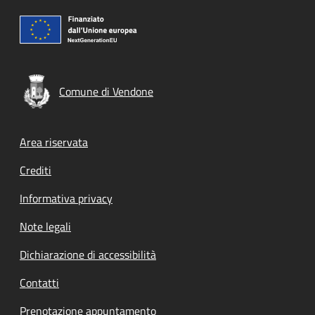
Comune di Vendone
Footer menu
Area riservata
Crediti
Informativa privacy
Note legali
Dichiarazione di accessibilità
Contatti
Prenotazione appuntamento