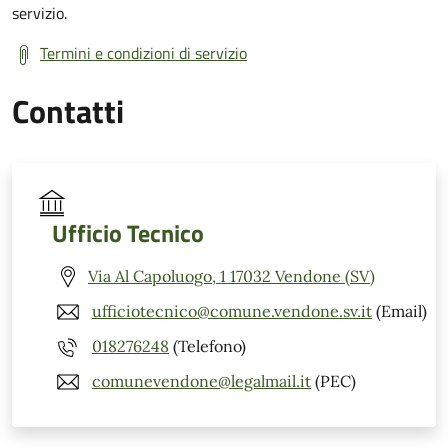
servizio.
Termini e condizioni di servizio
Contatti
Ufficio Tecnico
Via Al Capoluogo, 1 17032 Vendone (SV)
ufficiotecnico@comune.vendone.sv.it
(Email)
018276248
(Telefono)
comunevendone@legalmail.it
(PEC)