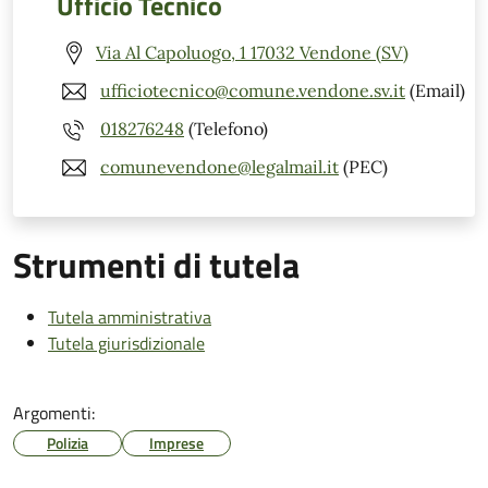
Ufficio Tecnico
Via Al Capoluogo, 1 17032 Vendone (SV)
ufficiotecnico@comune.vendone.sv.it
(Email)
018276248
(Telefono)
comunevendone@legalmail.it
(PEC)
Strumenti di tutela
Tutela amministrativa
Tutela giurisdizionale
Argomenti:
Polizia
Imprese