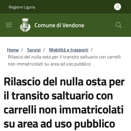
Salta al contenuto principale
Skip to footer content
Regione Liguria
Comune di Vendone
Briciole di pane
Home
/
Servizi
/
Mobilità e trasporti
/
Rilascio del nulla osta per il transito saltuario con carrelli
non immatricolati su area ad uso pubblico
Rilascio del nulla osta per
il transito saltuario con
carrelli non immatricolati
su area ad uso pubblico