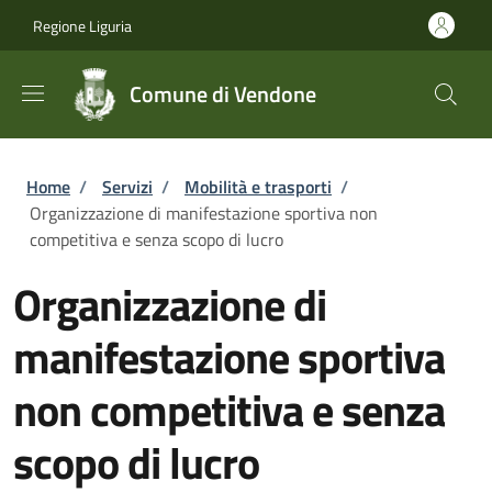
Salta al contenuto principale
Skip to footer content
Regione Liguria
Comune di Vendone
Briciole di pane
Home
/
Servizi
/
Mobilità e trasporti
/
Organizzazione di manifestazione sportiva non
competitiva e senza scopo di lucro
Organizzazione di
manifestazione sportiva
non competitiva e senza
scopo di lucro