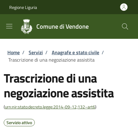
Salta al contenuto principale
Skip to footer content
Regione Liguria
Comune di Vendone
Briciole di pane
Home
/
Servizi
/
Anagrafe e stato civile
/
Trascrizione di una negoziazione assistita
Trascrizione di una
negoziazione assistita
(
urn:nir:stato:decreto.legge:2014-09-12;132~art6
)
Servizio attivo