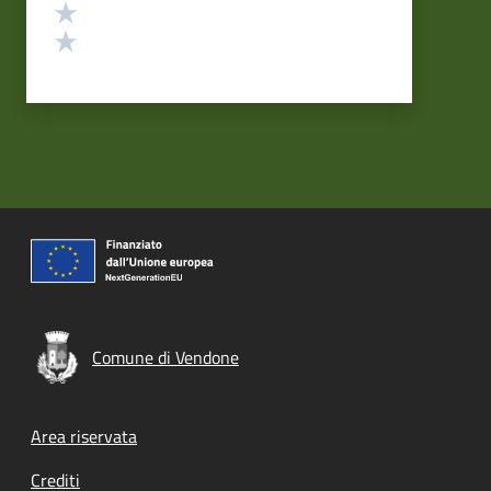
Valuta 2 stelle su 5
Valuta 1 stelle su 5
Comune di Vendone
Footer menu
Area riservata
Crediti