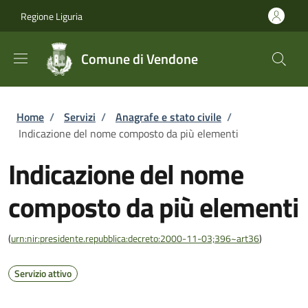
Salta al contenuto principale
Skip to footer content
Regione Liguria
Comune di Vendone
Briciole di pane
Home
/
Servizi
/
Anagrafe e stato civile
/
Indicazione del nome composto da più elementi
Indicazione del nome
composto da più elementi
(
urn:nir:presidente.repubblica:decreto:2000-11-03;396~art36
)
Servizio attivo