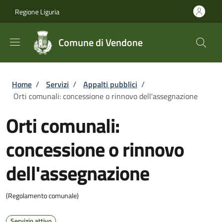
Salta al contenuto principale
Skip to footer content
Regione Liguria
Comune di Vendone
Briciole di pane
Home
/
Servizi
/
Appalti pubblici
/
Orti comunali: concessione o rinnovo dell'assegnazione
Orti comunali:
concessione o rinnovo
dell'assegnazione
(Regolamento comunale)
Servizio attivo