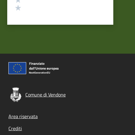
Valuta 1 stelle su 5
Comune di Vendone
Footer menu
Area riservata
Crediti