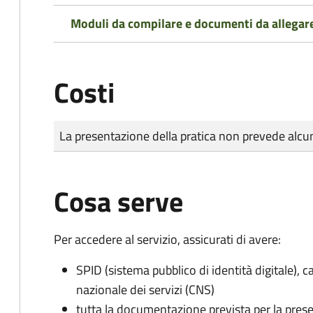
Moduli da compilare e documenti da allegar
Costi
Tipo di pagamento
Importo
La presentazione della pratica non prevede al
Cosa serve
Per accedere al servizio, assicurati di avere:
SPID (sistema pubblico di identità digitale), ca
nazionale dei servizi (CNS)
tutta la documentazione prevista per la prese