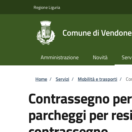
Salta al contenuto principale
Skip to footer content
Regione Liguria
Comune di Vendone
Amministrazione
Novità
Serv
Briciole di pane
Home
/
Servizi
/
Mobilità e trasporti
/
Con
Contrassegno per 
parcheggi per resi
contrassegno