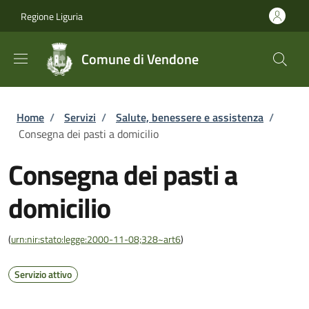
Salta al contenuto principale
Skip to footer content
Regione Liguria
Comune di Vendone
Briciole di pane
Home
/
Servizi
/
Salute, benessere e assistenza
/
Consegna dei pasti a domicilio
Consegna dei pasti a
domicilio
(
urn:nir:stato:legge:2000-11-08;328~art6
)
Servizio attivo