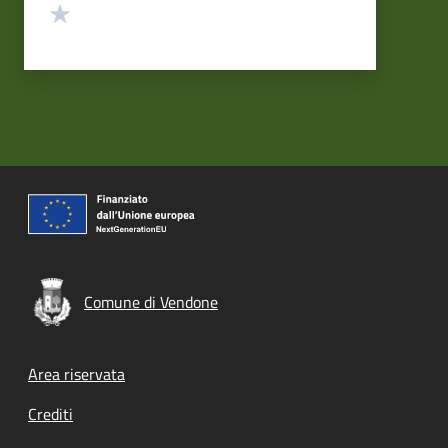
Valuta 1 stelle su 5
Comune di Vendone
Footer menu
Area riservata
Crediti