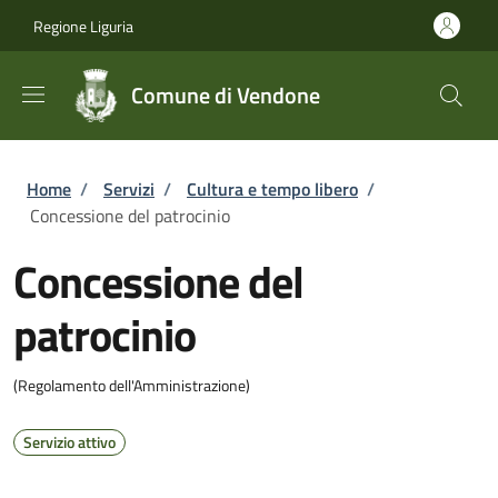
Salta al contenuto principale
Skip to footer content
Regione Liguria
Comune di Vendone
Briciole di pane
Home
/
Servizi
/
Cultura e tempo libero
/
Concessione del patrocinio
Concessione del
patrocinio
(Regolamento dell'Amministrazione)
Servizio attivo