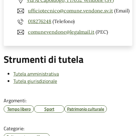
Via Al Capoluogo, 1 17032 Vendone (SV)
ufficiotecnico@comune.vendone.sv.it
(Email)
018276248
(Telefono)
comunevendone@legalmail.it
(PEC)
Strumenti di tutela
Tutela amministrativa
Tutela giurisdizionale
Argomenti:
Tempo libero
Sport
Patrimonio culturale
Categorie: