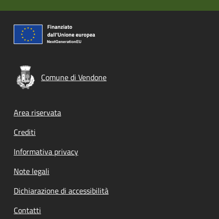
Comune di Vendone
Footer menu
Area riservata
Crediti
Informativa privacy
Note legali
Dichiarazione di accessibilità
Contatti