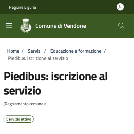
Salta al contenuto principale
Skip to footer content
Regione Liguria
Comune di Vendone
Briciole di pane
Home
/
Servizi
/
Educazione e formazione
/
Piedibus: iscrizione al servizio
Piedibus: iscrizione al
servizio
(Regolamento comunale)
Servizio attivo