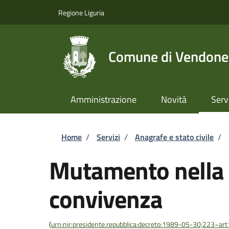
Salta al contenuto principale
Skip to footer content
Regione Liguria
Comune di Vendone
Amministrazione
Novità
Serv
Briciole di pane
Home
/
Servizi
/
Anagrafe e stato civile
/
Mutamento nella 
convivenza
(
urn:nir:presidente.repubblica:decreto:1989-05-30;223~ar