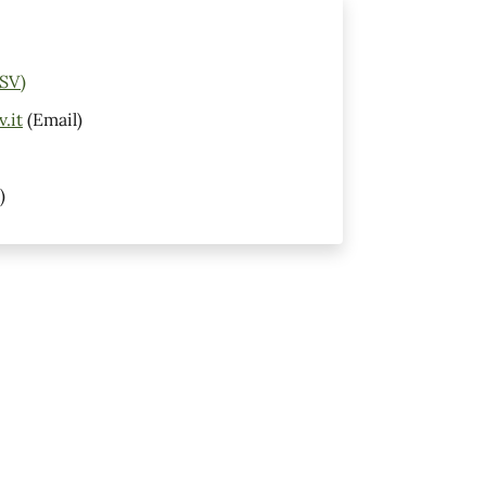
(SV)
.it
(Email)
)