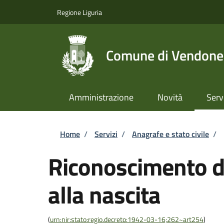
Salta al contenuto principale
Skip to footer content
Regione Liguria
Comune di Vendone
Amministrazione
Novità
Serv
Briciole di pane
Home
/
Servizi
/
Anagrafe e stato civile
/
Riconoscimento di
alla nascita
(
urn:nir:stato:regio.decreto:1942-03-16;262~art254
)