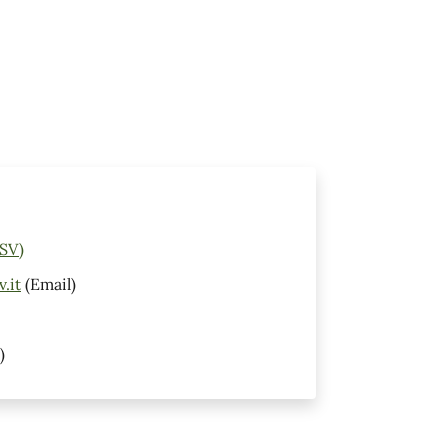
(SV)
.it
(Email)
)