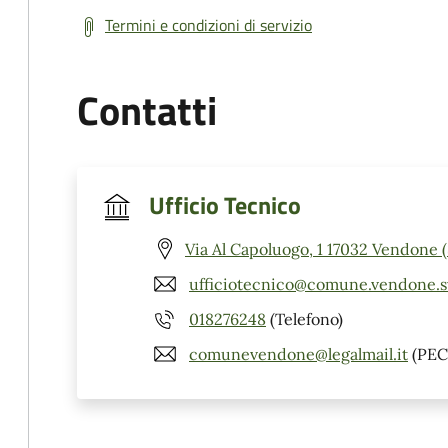
Termini e condizioni di servizio
Contatti
Ufficio Tecnico
Via Al Capoluogo, 1 17032 Vendone 
ufficiotecnico@comune.vendone.sv
018276248
(Telefono)
comunevendone@legalmail.it
(PEC