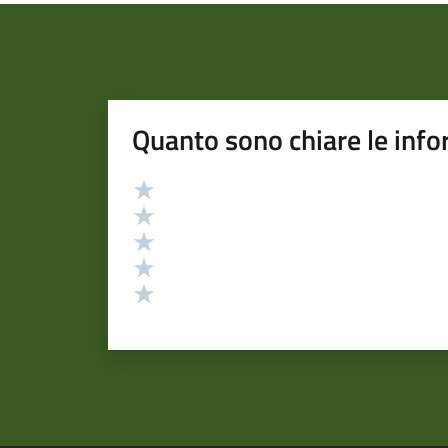
Quanto sono chiare le info
Valutazione
Valuta 5 stelle su 5
Valuta 4 stelle su 5
Valuta 3 stelle su 5
Valuta 2 stelle su 5
Valuta 1 stelle su 5