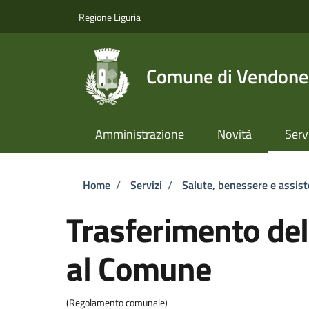
Salta al contenuto principale
Skip to footer content
Regione Liguria
Comune di Vendone
Amministrazione
Novità
Serv
Briciole di pane
Home
/
Servizi
/
Salute, benessere e assis
Trasferimento del
al Comune
(Regolamento comunale)