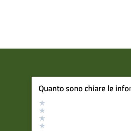
Quanto sono chiare le info
Valutazione
Valuta 5 stelle su 5
Valuta 4 stelle su 5
Valuta 3 stelle su 5
Valuta 2 stelle su 5