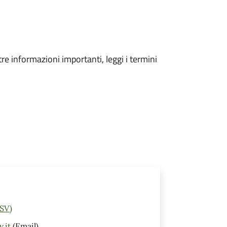
tre informazioni importanti, leggi i termini
(SV)
.it
(Email)