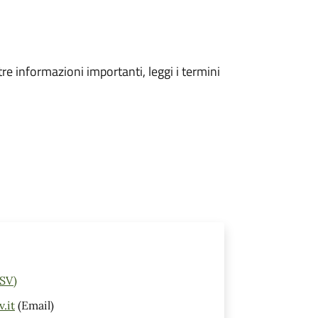
tre informazioni importanti, leggi i termini
(SV)
.it
(Email)