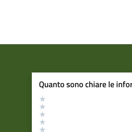
Quanto sono chiare le info
Valutazione
Valuta 5 stelle su 5
Valuta 4 stelle su 5
Valuta 3 stelle su 5
Valuta 2 stelle su 5
Valuta 1 stelle su 5