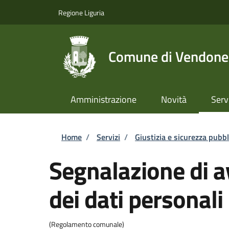
Salta al contenuto principale
Skip to footer content
Regione Liguria
Comune di Vendone
Amministrazione
Novità
Serv
Briciole di pane
Home
/
Servizi
/
Giustizia e sicurezza pubbl
Segnalazione di a
dei dati personali
(Regolamento comunale)