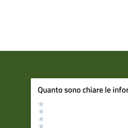
Quanto sono chiare le info
Valutazione
Valuta 5 stelle su 5
Valuta 4 stelle su 5
Valuta 3 stelle su 5
Valuta 2 stelle su 5