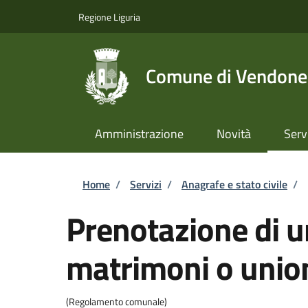
Salta al contenuto principale
Skip to footer content
Regione Liguria
Comune di Vendone
Amministrazione
Novità
Serv
Briciole di pane
Home
/
Servizi
/
Anagrafe e stato civile
/
Prenotazione di u
matrimoni o unioni
(Regolamento comunale)