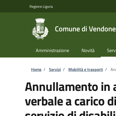
Salta al contenuto principale
Skip to footer content
Regione Liguria
Comune di Vendone
Amministrazione
Novità
Serv
Briciole di pane
Home
/
Servizi
/
Mobilità e trasporti
/
Ann
Annullamento in a
verbale a carico d
servizio di disabili