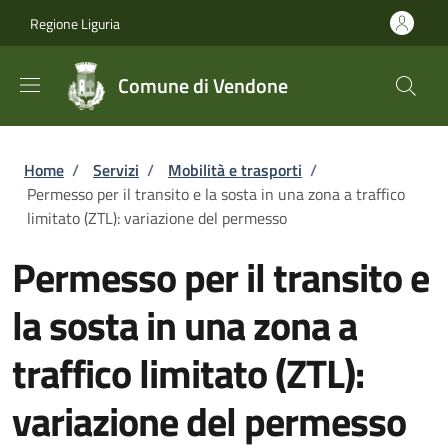
Salta al contenuto principale
Skip to footer content
Regione Liguria
Comune di Vendone
Briciole di pane
Home
/
Servizi
/
Mobilità e trasporti
/
Permesso per il transito e la sosta in una zona a traffico
limitato (ZTL): variazione del permesso
Permesso per il transito e
la sosta in una zona a
traffico limitato (ZTL):
variazione del permesso