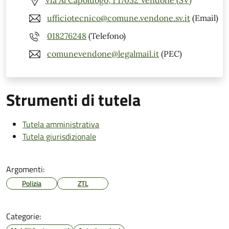
Via Al Capoluogo, 1 17032 Vendone (SV)
ufficiotecnico@comune.vendone.sv.it
(Email)
018276248
(Telefono)
comunevendone@legalmail.it
(PEC)
Strumenti di tutela
Tutela amministrativa
Tutela giurisdizionale
Argomenti:
Polizia
ZTL
Categorie: