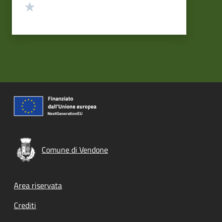
Valuta 1 stelle su 5
Comune di Vendone
Footer menu
Area riservata
Crediti