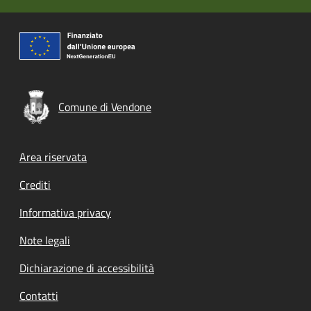
Comune di Vendone
Footer menu
Area riservata
Crediti
Informativa privacy
Note legali
Dichiarazione di accessibilità
Contatti