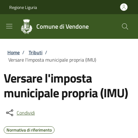
Salta al contenuto principale
Skip to footer content
Regione Liguria
Comune di Vendone
Briciole di pane
Home
/
Tributi
/
Versare l'imposta municipale propria (IMU)
Versare l'imposta
municipale propria (IMU)
Condividi
Normativa di riferimento