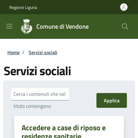
Salta al contenuto principale
Skip to footer content
Regione Liguria
Comune di Vendone
Briciole di pane
Home
/
Servizi sociali
Servizi sociali
Cerca i contenuti che nel
titolo contengono:
Accedere a case di riposo e
residenze sanitarie