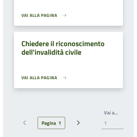
VAI ALLA PAGINA
Chiedere il riconoscimento
dell'invalidità civile
VAI ALLA PAGINA
Write th
Vai a…
Pagina
1
Pagina precedente
Pagina attuale
Prossima pagina